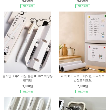
6,500원
6,500원
블랙잉크 부드러운 젤펜 0.5mm 학생용
자석 화이트보드 메모판 고무자석
필기펜
냉장고 메모보
3,900원
7,900원