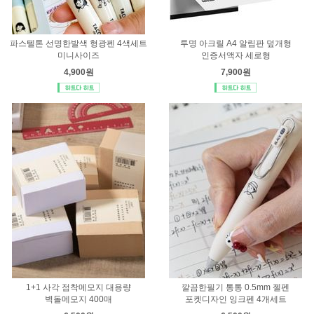
파스텔톤 선명한발색 형광펜 4색세트
투명 아크릴 A4 알림판 덮개형
미니사이즈
인증서액자 세로형
4,900원
7,900원
1+1 사각 점착메모지 대용량
깔끔한필기 통통 0.5mm 젤펜
벽돌메모지 400매
포켓디자인 잉크펜 4개세트