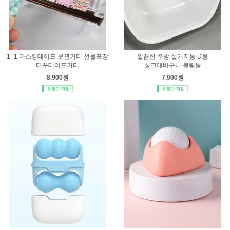
1+1 마스킹테이프 보관커터 선물포장
깔끔한 주방 설거지통 D형
다꾸테이프커터
싱크대바구니 불림통
8,900원
7,900원