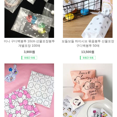
미니 구디백봉투 10cm 선물포장봉투
보들보들 하이시브 묶음봉투 선물포장
개별포장 100매
구디백봉투 50매
3,900원
13,500원