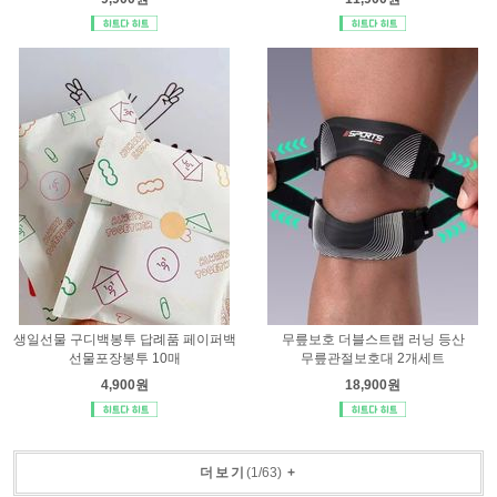
생일선물 구디백봉투 답례품 페이퍼백
무릎보호 더블스트랩 러닝 등산
선물포장봉투 10매
무릎관절보호대 2개세트
4,900원
18,900원
더보기
(
1
/
63
)
+