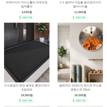
피부마사지 아이스롤러 피부진정
1+1 발바닥 지압볼 골프공마사지
밀착롤러
발마사지볼
6,500원
11,900원
미끄럼방지 현관 발매트 흙먼지제거
발레여인 인테리어 벽시계 무소음
코일매트
원형시계 30cm
18,900원
16,500원