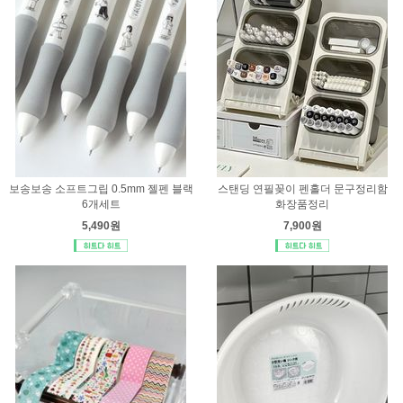
보송보송 소프트그립 0.5mm 젤펜 블랙
스탠딩 연필꽂이 펜홀더 문구정리함
6개세트
화장품정리
5,490원
7,900원