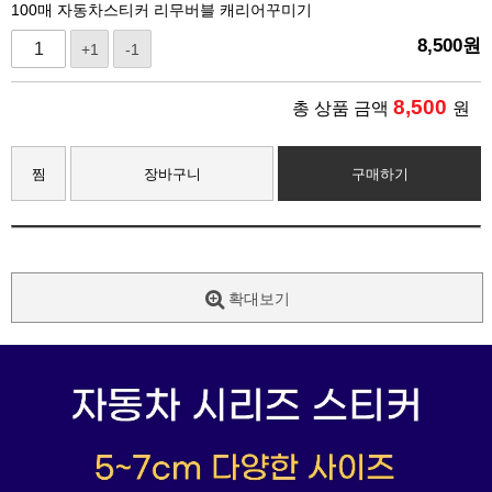
100매 자동차스티커 리무버블 캐리어꾸미기
8,500
원
+1
-1
8,500
총 상품 금액
원
찜
장바구니
구매하기
확대보기