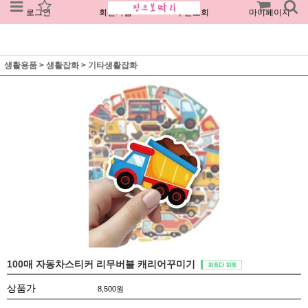
로그인
회원가입
주문조회
마이페이지
생활용품
>
생활잡화
>
기타생활잡화
100매 자동차스티커 리무버블 캐리어꾸미기
상품가
8,500
원