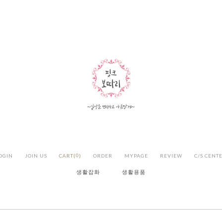
OGIN
JOIN US
CART(
0
)
ORDER
MYPAGE
REVIEW
C/S CENT
생활잡화
생활용품