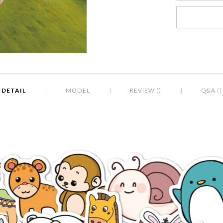
DETAIL
MODEL
REVIEW ()
Q&A ()