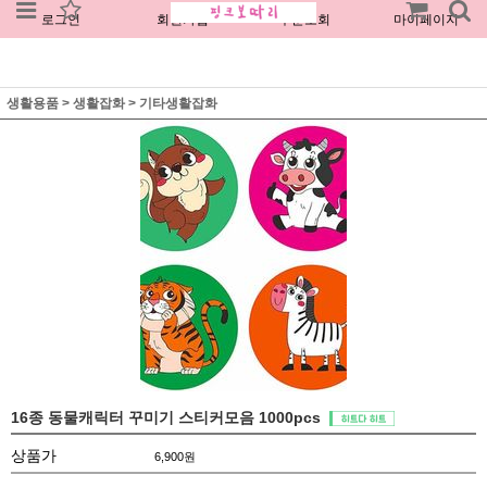
로그인
회원가입
주문조회
마이페이지
생활용품
>
생활잡화
>
기타생활잡화
16종 동물캐릭터 꾸미기 스티커모음 1000pcs
상품가
6,900
원