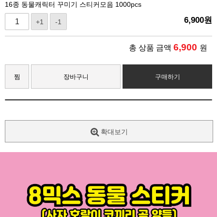
16종 동물캐릭터 꾸미기 스티커모음 1000pcs
6,900
원
+1
-1
6,900
총 상품 금액
원
찜
장바구니
구매하기
확대보기